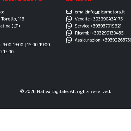
o:
email:info@picamotors.it
 Torello, 116
Vendite:+393890434175
atina (LT)
Service:+393937019621
Ricambi:+393299130435
Assicurazioni:+3939226373
 9:00-13:00 | 15:00-19:00
0-13:00
© 2026 Nativa Digitale. All rights reserved.